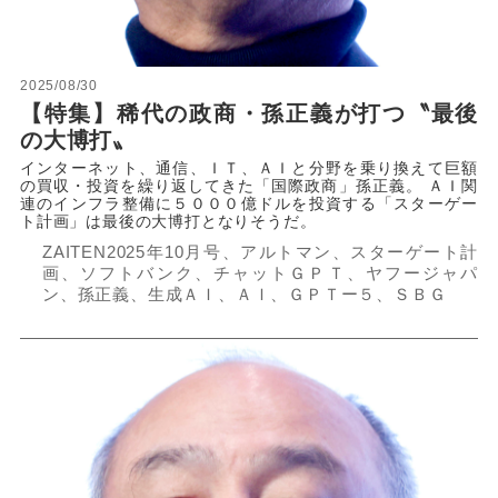
2025/08/30
【特集】稀代の政商・孫正義が打つ〝最後
の大博打〟
インターネット、通信、ＩＴ、ＡＩと分野を乗り換えて巨額
の買収・投資を繰り返してきた「国際政商」孫正義。 ＡＩ関
連のインフラ整備に５０００億ドルを投資する「スターゲー
ト計画」は最後の大博打となりそうだ。
ZAITEN2025年10月号、アルトマン、スターゲート計
画、ソフトバンク、チャットＧＰＴ、ヤフージャパ
ン、孫正義、生成ＡＩ、ＡＩ、ＧＰＴー５、ＳＢＧ