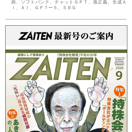
画、ソフトバンク、チャットＧＰＴ、孫正義、生成Ａ
Ｉ、ＡＩ、ＧＰＴー５、ＳＢＧ