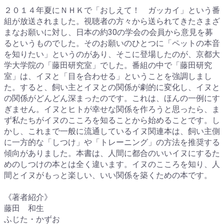
２０１４年夏にＮＨＫで「おしえて！ ガッカイ」という番
組が放送されました。視聴者の方々から送られてきたさまざ
まなお願いに対し、日本の約30の学会の会員から意見を募
るというものでした。そのお願いのひとつに「ペットの本音
を知りたい」というのがあり、そこに登場したのが、京都大
学大学院の「藤田研究室」でした。番組の中で「藤田研究
室」は、イヌと「目を合わせる」ということを強調しまし
た。すると、飼い主とイヌとの関係が劇的に変化し、イヌと
の関係がどんどん深まったのです。これは、ほんの一例にす
ぎません。イヌとヒトが幸せな関係を作ろうと思ったら、ま
ず私たちがイヌのこころを知ることから始めることです。し
かし、これまで一般に流通しているイヌ関連本は、飼い主側
に一方的な「しつけ」や「トレーニング」の方法を推奨する
傾向がありました。本書は、人間に都合のいいイヌにするた
めのしつけの本とは全く違います。イヌのこころを知り、人
間とイヌがもっと楽しい、いい関係を築くための本です。
《著者紹介》
藤田 和生
ふじた・かずお