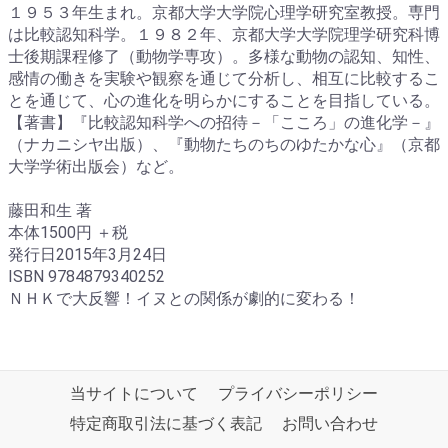
１９５３年生まれ。京都大学大学院心理学研究室教授。専門
は比較認知科学。１９８２年、京都大学大学院理学研究科博
士後期課程修了（動物学専攻）。多様な動物の認知、知性、
感情の働きを実験や観察を通じて分析し、相互に比較するこ
とを通じて、心の進化を明らかにすることを目指している。
【著書】『比較認知科学への招待－「こころ」の進化学－』
（ナカニシヤ出版）、『動物たちのちのゆたかな心』（京都
大学学術出版会）など。
藤田和生 著
本体1500円 ＋税
発行日2015年3月24日
ISBN 9784879340252
ＮＨＫで大反響！イヌとの関係が劇的に変わる！
当サイトについて
プライバシーポリシー
特定商取引法に基づく表記
お問い合わせ