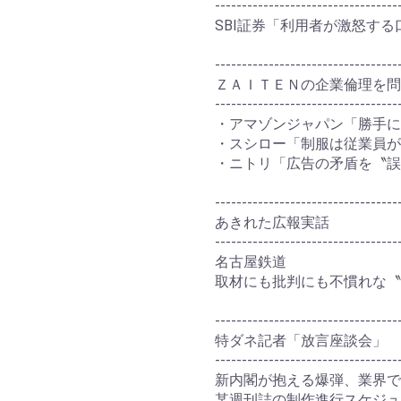
----------------------------------
SBI証券「利用者が激怒す
----------------------------------
ＺＡＩＴＥＮの企業倫理を問
----------------------------------
・アマゾンジャパン「勝手に
・スシロー「制服は従業員が
・ニトリ「広告の矛盾を〝誤
----------------------------------
あきれた広報実話
----------------------------------
名古屋鉄道
取材にも批判にも不慣れな
----------------------------------
特ダネ記者「放言座談会」
----------------------------------
新内閣が抱える爆弾、業界で
某週刊誌の制作進行スケジュ