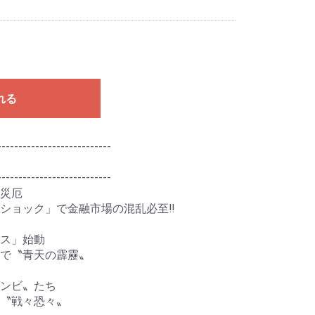
れる
---------------------------
---------------------------
災厄
ショック」で金融市場の混乱必至‼
ス」始動
で〝青天の霹靂〟
ンビ〟たち
〝戦々恐々〟