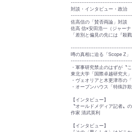
----------------------------------
対談・インタビュー・政治
----------------------------------
佐高信の「賛否両論」対談
佐高 信×安田浩一（ジャー
「差別と偏見の先には『殺戮
----------------------------------
噂の真相に迫る「Scope Z」
----------------------------------
・軍事研究禁止のはずが〝こ
東北大学「国際卓越研究大」
・ヴェオリアと木更津市の「
・オープンハウス「特殊詐欺
【インタビュー】
〝オールドメディア記者〟の
作家 清武英利
【インタビュー】