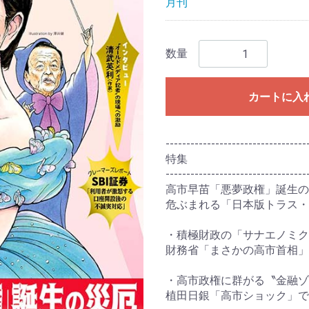
月刊
数量
カートに入
----------------------------------
特集
----------------------------------
高市早苗「悪夢政権」誕生の
危ぶまれる「日本版トラス・
・積極財政の「サナエノミク
財務省「まさかの高市首相」
・高市政権に群がる〝金融ゾ
植田日銀「高市ショック」で