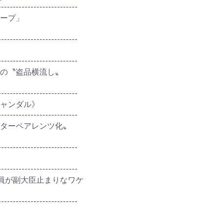
---------------------------
ープ」
---------------------------
---------------------------
の〝盗品横流し〟
---------------------------
キャンダル》
---------------------------
ターペアレンツ化〟
---------------------------
---------------------------
員が副大臣止まりなワケ
---------------------------