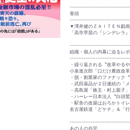
----------------------------------
巻頭
----------------------------------
▼澤井健のＺＡＩＴＥＮ戯画
「高市早苗の『シンデレラ』
----------------------------------
組織・個人の内幕に迫るレポート
----------------------------------
・繰り返される〝改革やるや
小泉進次郎「口だけ農政改
・脱・創業家のファナック
・武田薬品が２日連続の「メ
・高島屋「株主・村上親子
・ハーレー日本法人〝白頭鷲
・駅舎の改築はおろかトイレ
名古屋鉄道「どケチ」＆「行
----------------------------------
あの人の自宅