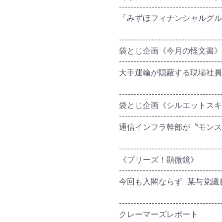
----------------------------------
「みずほフィナンシャルグル
----------------------------------
袋とじ企画《今月の怪文書》
----------------------------------
大手運輸が隠蔽する現場社員
----------------------------------
袋とじ企画《シルエットス
----------------------------------
通信インフラ幹部が〝モンス
----------------------------------
《プリーズ！顕微鏡》
----------------------------------
今回も入閣ならず…某与党議
----------------------------------
クレーマーズレポート