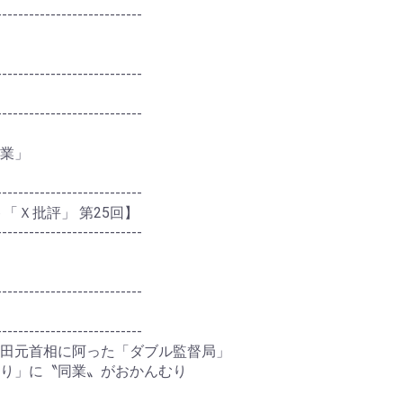
---------------------------
---------------------------
---------------------------
業」
---------------------------
「Ｘ批評」 第25回】
---------------------------
---------------------------
---------------------------
田元首相に阿った「ダブル監督局」
り」に〝同業〟がおかんむり