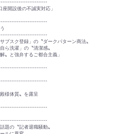
---------------------------
る口座開設後の不誠実対応」
---------------------------
う
---------------------------
サブスク登録」の〝ダークパターン商法〟
自ら洗濯」の〝清潔感〟
解〟と強弁するご都合主義」
---------------------------
---------------------------
〝殿様体質〟を露呈
---------------------------
---------------------------
話題の〝記者退職騒動〟
ールに異変