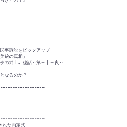
らきたの？』
民事訴訟をピックアップ
美貌の真相」
夜の紳士〟秘話～第三十三夜～
となるのか？
---------------------------
---------------------------
---------------------------
きれた内定式