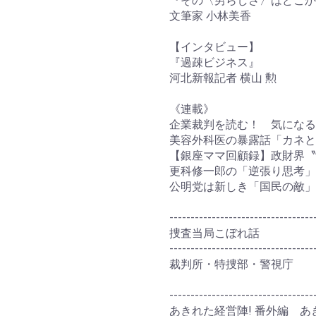
『その〈男らしさ〉はどこか
文筆家 小林美香
【インタビュー】
『過疎ビジネス』
河北新報記者 横山 勲
《連載》
企業裁判を読む！ 気になる
美容外科医の暴露話「カネと
【銀座ママ回顧録】政財界〝
更科修一郎の「逆張り思考」
公明党は新しき「国民の敵」
----------------------------------
捜査当局こぼれ話
----------------------------------
裁判所・特捜部・警視庁
----------------------------------
あきれた経営陣! 番外編 あ