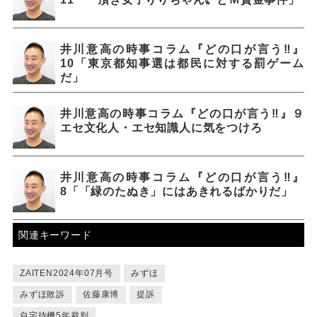
井川意高の時事コラム『どの口が言う‼』
10「東京都知事選は都民に対する罰ゲーム
だ」
井川意高の時事コラム『どの口が言う‼』９
エセ文化人・エセ知識人に気をつけろ
井川意高の時事コラム『どの口が言う‼』
8「「緑のたぬき」にはあきれるばかりだ」
関連キーワード
ZAITEN2024年07月号
みずほ
みずほ敗訴
佐藤康博
提訴
自宅待機5年裁判