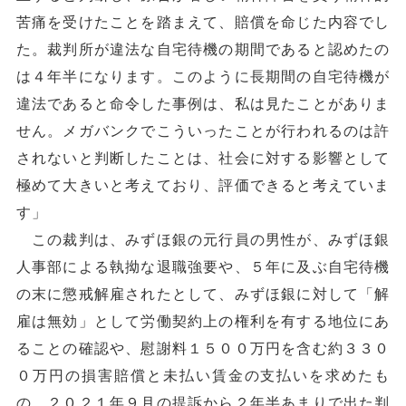
苦痛を受けたことを踏まえて、賠償を命じた内容でし
た。裁判所が違法な自宅待機の期間であると認めたの
は４年半になります。このように長期間の自宅待機が
違法であると命令した事例は、私は見たことがありま
せん。メガバンクでこういったことが行われるのは許
されないと判断したことは、社会に対する影響として
極めて大きいと考えており、評価できると考えていま
す」
この裁判は、みずほ銀の元行員の男性が、みずほ銀
人事部による執拗な退職強要や、５年に及ぶ自宅待機
の末に懲戒解雇されたとして、みずほ銀に対して「解
雇は無効」として労働契約上の権利を有する地位にあ
ることの確認や、慰謝料１５００万円を含む約３３０
０万円の損害賠償と未払い賃金の支払いを求めたも
の。２０２１年９月の提訴から２年半あまりで出た判