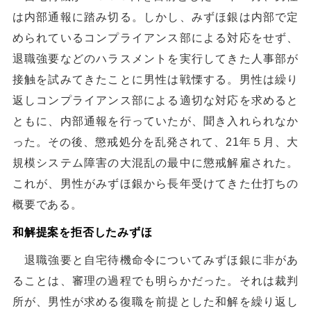
は内部通報に踏み切る。しかし、みずほ銀は内部で定
められているコンプライアンス部による対応をせず、
退職強要などのハラスメントを実行してきた人事部が
接触を試みてきたことに男性は戦慄する。男性は繰り
返しコンプライアンス部による適切な対応を求めると
ともに、内部通報を行っていたが、聞き入れられなか
った。その後、懲戒処分を乱発されて、21年５月、大
規模システム障害の大混乱の最中に懲戒解雇された。
これが、男性がみずほ銀から長年受けてきた仕打ちの
概要である。
和解提案を拒否したみずほ
退職強要と自宅待機命令についてみずほ銀に非があ
ることは、審理の過程でも明らかだった。それは裁判
所が、男性が求める復職を前提とした和解を繰り返し