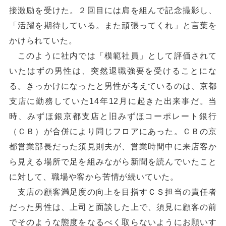
接激励を受けた。２回目には肩を組んで記念撮影し、
「活躍を期待している。また頑張ってくれ」と言葉を
かけられていた。
このように社内では「模範社員」として評価されて
いたはずの男性は、突然退職強要を受けることにな
る。きっかけになったと男性が考えているのは、京都
支店に勤務していた14年12月に起きた出来事だ。当
時、みずほ銀京都支店と旧みずほコーポレート銀行
（ＣＢ）が合併により同じフロアにあった。ＣＢの京
都営業部長だった須見則夫が、営業時間中に来店客か
ら見える場所で足を組みながら新聞を読んでいたこと
に対して、職場や客から苦情が続いていた。
支店の顧客満足度の向上を目指すＣＳ担当の責任者
だった男性は、上司と面談した上で、須見に顧客の前
でそのような態度をなるべく取らないようにお願いす