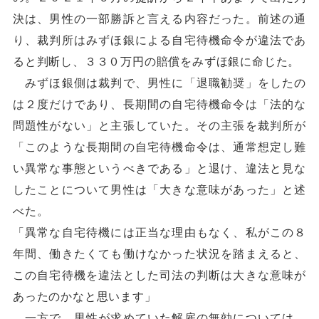
決は、男性の一部勝訴と言える内容だった。前述の通
り、裁判所はみずほ銀による自宅待機命令が違法であ
ると判断し、３３０万円の賠償をみずほ銀に命じた。
みずほ銀側は裁判で、男性に「退職勧奨」をしたの
は２度だけであり、長期間の自宅待機命令は「法的な
問題性がない」と主張していた。その主張を裁判所が
「このような長期間の自宅待機命令は、通常想定し難
い異常な事態というべきである」と退け、違法と見な
したことについて男性は「大きな意味があった」と述
べた。
「異常な自宅待機には正当な理由もなく、私がこの８
年間、働きたくても働けなかった状況を踏まえると、
この自宅待機を違法とした司法の判断は大きな意味が
あったのかなと思います」
一方で、男性が求めていた解雇の無効については、