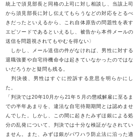
統上で須見部長と同格の上司に対し相談し、当該上司
から須見部長に対し伝えてもらうなどの対応をとるべ
きだったといえるから、これ自体原告の問題性を表す
エピソードであるといえるし、被告から本件メールの
送信を問題視されてもやむを得ない〉
しかし、メール送信の件がなければ、男性に対する
退職強要や自宅待機命令は起きていなかったのではな
いだろうかと疑問も残る。
判決後、男性はすぐに控訴する意思を明らかにし
た。
「判決では20年10月から21年５月の懲戒解雇に至るま
での半年あまりを、違法な自宅待期期間とは認めませ
んでした。しかし、この間に起きたみずほ銀による処
分の乱発について、判決では十分な検証がなされてい
ません。また、みずほ銀がパワハラ防止法に沿った適