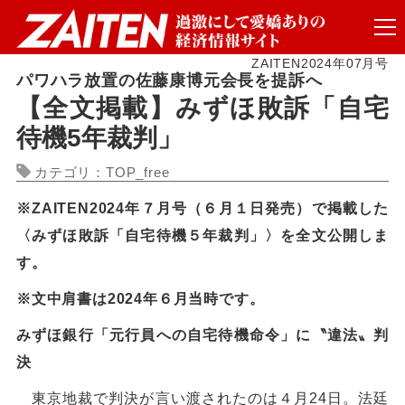
ZAITEN2024年07月号
パワハラ放置の佐藤康博元会長を提訴へ
【全文掲載】みずほ敗訴「自宅
待機5年裁判」
カテゴリ：TOP_free
※ZAITEN2024年７月号（６月１日発売）で掲載した
〈みずほ敗訴「自宅待機５年裁判」〉を全文公開しま
す。
※文中肩書は2024年６月当時です。
みずほ銀行「元行員への自宅待機命令」に〝違法〟判
決
東京地裁で判決が言い渡されたのは４月24日。法廷