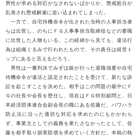
男性が求める対応がなされないばかりか、懲戒処分が
乱発され懲戒解雇に追い込まれてしまった。
一方で、自宅待機命令が出された当時の人事担当者
らは出世し、のちにＦＧ人事事担当取締役などの要職
に出世した人物もいる。この経緯から見ても、違法行
為は組織ぐるみで行われたもので、その責任は経営ト
ップにあると言えるだろう。
男性は一審判決でみずほ銀が行った退職強要や自宅
待機命令が違法と認定されたことを受けて、新たな訴
訟を起こすことを決めた。相手はこの問題の最中にＦ
Ｇの社長や会長を歴任し、現在はＦＧ特別顧問と、日
本経済団体連合会副会長の職にある佐藤だ。パワハラ
防止法に沿った適切な対応を求めたのにもかかわら
ず、事業主としての義務を果たさなかったとして、佐
藤を相手取り損害賠償を求めていく方針だ。本稿の執