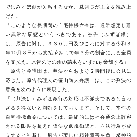
ではみずほ側が欠席するなか、裁判長が主文を読み上
げた。
「このような長期間の自宅待機命令は、通常想定し難
い異常な事態というべきである。被告（みずほ銀）
は、原告に対し、３３０万円及びこれに対する令和３
年10月８日から支払済みまで年３分の割合による金員
を支払え。原告のその余の請求をいずれも棄却する」
原告と弁護団は、判決からおよそ２時間後に会見に
応じた。原告代理人の笹山尚人弁護士は、この判決の
意義を次のように表現した。
「（判決は）みずほ銀行の対応は不誠実であると言わ
ざるを得ないと判断をしております。そして、本件の
自宅待機命令については、最終的には社会通念上許容
される限度を超えた違法な退職勧奨と、不法行為が成
立すると判断し、原告が著しい精神障害を負う精神的