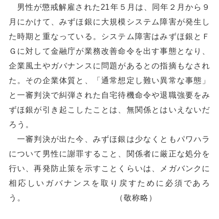
男性が懲戒解雇された21年５月は、同年２月から９
月にかけて、みずほ銀に大規模システム障害が発生し
た時期と重なっている。システム障害はみずほ銀とＦ
Ｇに対して金融庁が業務改善命令を出す事態となり、
企業風土やガバナンスに問題があるとの指摘もなされ
た。その企業体質と、「通常想定し難い異常な事態」
と一審判決で糾弾された自宅待機命令や退職強要をみ
ずほ銀が引き起こしたことは、無関係とはいえないだ
ろう。
一審判決が出た今、みずほ銀は少なくともパワハラ
について男性に謝罪すること、関係者に厳正な処分を
行い、再発防止策を示すことくらいは、メガバンクに
相応しいガバナンスを取り戻すために必須であろ
う。 （敬称略）