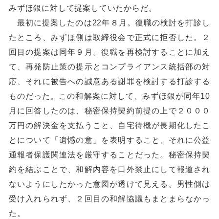
みずほ銀に対して提案していたからだ。
最初に提案したのは22年８月。復職の検討を打診し
たところ、みずほ側は取締役会で正式に拒否した。２
回目の提案は同年９月。復職を再検討することに加え
て、再発防止策の提示とコンプライアンス統括部の対
応、それに被告への誠意ある謝罪を検討する打診する
ものだった。この和解案に対して、みずほ銀が同年10
月に回答したのは、秘密保持契約前提の上で２０００
万円の解決金を支払うこと、自宅待機が長期化したこ
とについて「遺憾の意」を表明すること、それに公益
通報者保護関連法を厳守することだった。秘密保持契
約を結ぶことで、和解内容を口外禁止にして報道され
ないようにしたかった意図が透けて見える。男性側は
受け入れられず、２回目の和解協議もまとまらなかっ
た。