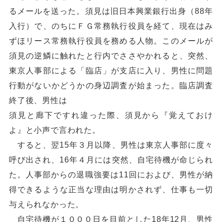
るメールを送った。須見は旧日本興業銀行出身（88年
入行）で、のちにＦＧ常務執行役員を経て、現在はみ
ずほリース常務執行役員を務める人物。このメールが
須見の逆鱗に触れたと行内でささやかれると、突然、
東京人事部による「臨店」が支店に入り、男性に問題
行動がないかどうかの身辺調査が始まった。臨店調査
終了後、男性は
須見と廊下ですれ違った際、須見から『覚えておけ
よ』と小声で言われた。
すると、翌15年３月以降、男性は東京人事部に度々
呼び出され、16年４月には突然、自宅待機が命じられ
た。人事部からの退職強要は11回におよび、男性が納
得できるような正当な理由は明かされず、仕事も一切
与えられなかった。
自宅待機が１０００日を目前とした18年12月、男性