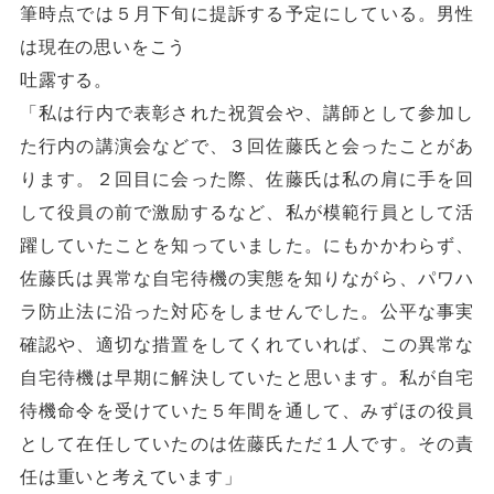
筆時点では５月下旬に提訴する予定にしている。男性
は現在の思いをこう
吐露する。
「私は行内で表彰された祝賀会や、講師として参加し
た行内の講演会などで、３回佐藤氏と会ったことがあ
ります。２回目に会った際、佐藤氏は私の肩に手を回
して役員の前で激励するなど、私が模範行員として活
躍していたことを知っていました。にもかかわらず、
佐藤氏は異常な自宅待機の実態を知りながら、パワハ
ラ防止法に沿った対応をしませんでした。公平な事実
確認や、適切な措置をしてくれていれば、この異常な
自宅待機は早期に解決していたと思います。私が自宅
待機命令を受けていた５年間を通して、みずほの役員
として在任していたのは佐藤氏ただ１人です。その責
任は重いと考えています」