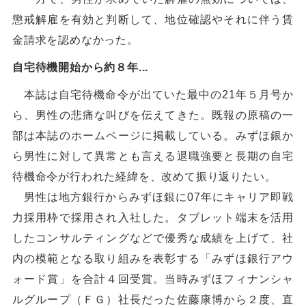
懲戒解雇を有効と判断して、地位確認やそれに伴う賃
金請求を認めなかった。
自宅待機開始から約８年...
本誌は自宅待機命令が出ていた最中の21年５月号か
ら、男性の悲痛な叫びを伝えてきた。既報の原稿の一
部は本誌のホームページに掲載している。みずほ銀か
ら男性に対して異常とも言える退職強要と長期の自宅
待機命令が行われた経緯を、改めて振り返りたい。
男性は地方銀行からみずほ銀に07年にキャリア即戦
力採用枠で採用され入社した。タブレット端末を活用
したコンサルティングなどで優秀な成績を上げて、社
内の模範となる取り組みを表彰する「みずほ銀行アウ
ォード賞」を合計４回受賞。当時みずほフィナンシャ
ルグループ（ＦＧ）社長だった佐藤康博から２度、直