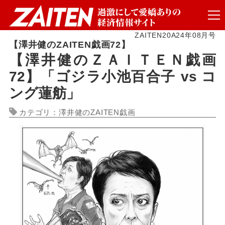
ZAITEN20A24年08月号
【澤井健のZAITEN戯画72】
【澤井健のＺＡＩＴＥＮ戯画
72】「ゴジラ小池百合子 vs コ
ング蓮舫」
カテゴリ：澤井健のZAITEN戯画