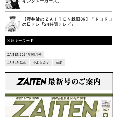
キングメーカーズ」
【澤井健のＺＡＩＴＥＮ戯画86】「ドロドロ
の日テレ『24時間テレビ』」
関連キーワード
ZAITEN2024年08月号
ZAITEN戯画
小池百合子
蓮舫