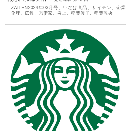
ZAITEN2024年03月号、いなば食品、ザイテン、企業
倫理、広報、恐妻家、炎上、稲葉優子、稲葉敦央