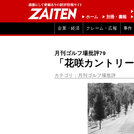
ホーム
別冊・書籍
企業・経済
クレーム・広報
事件
月刊ゴルフ場批評79
「花咲カントリー
カテゴリ：月刊ゴルフ場批評