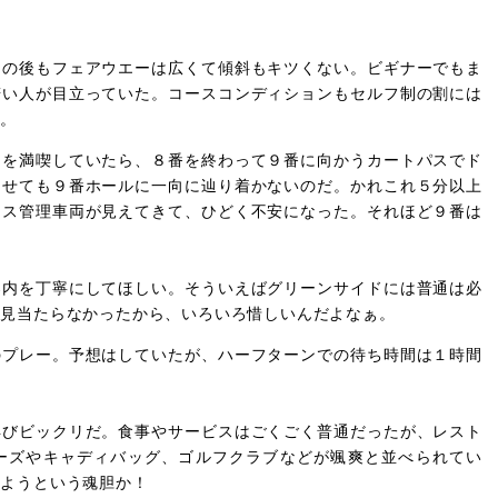
の後もフェアウエーは広くて傾斜もキツくない。ビギナーでもま
若い人が目立っていた。コースコンディションもセルフ制の割には
ズだ。
を満喫していたら、８番を終わって９番に向かうカートパスでド
らせても９番ホールに一向に辿り着かないのだ。かれこれ５分以上
ース管理車両が見えてきて、ひどく不安になった。それほど９番は
内を丁寧にしてほしい。そういえばグリーンサイドには普通は必
も見当たらなかったから、いろいろ惜しいんだよなぁ。
プレー。予想はしていたが、ハーフターンでの待ち時間は１時間
びビックリだ。食事やサービスはごくごく普通だったが、レスト
ーズやキャディバッグ、ゴルフクラブなどが颯爽と並べられてい
せようという魂胆か！