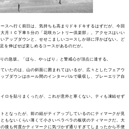
ースへ行く前日は、気持ちも高まりドキドキするはずだが、今回
道大月ＩＣ下車５分の「花咲カントリー倶楽部」。アクセスはいい
しいアップダウンと、せせこましいコースしか頭に浮かばない。ど
で足を伸ばせば楽しめるコースがあるのだが。
りの急坂。「ほら、やっぱり」と警戒心が頂点に達する。
ていたのは、山の斜面に囲まれてはいるが、広々としたフェアウ
アップダウンはホール間のインターバルで吸収し、プレーエリア自
。
イロを貼りまくったが、これが意外と寒くない。ティも凍結せず
トとなったが、前の組がティアップしているのにティマークが見
こともないくらい薄くて小さいペラペラの板状のティマークだ。大
その後も何度かティマークに気づかず通りすぎてしまったから不便