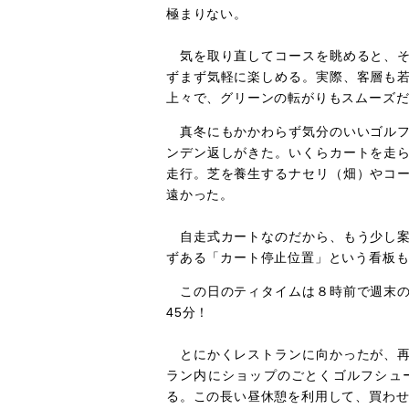
極まりない。
気を取り直してコースを眺めると、そ
ずまず気軽に楽しめる。実際、客層も
上々で、グリーンの転がりもスムー
真冬にもかかわらず気分のいいゴルフ
ンデン返しがきた。いくらカートを走
走行。芝を養生するナセリ（畑）やコ
遠かった。
自走式カートなのだから、もう少し案
ずある「カート停止位置」という看板
この日のティタイムは８時前で週末の
45分！
とにかくレストランに向かったが、再
ラン内にショップのごとくゴルフシュ
る。この長い昼休憩を利用して、買わ