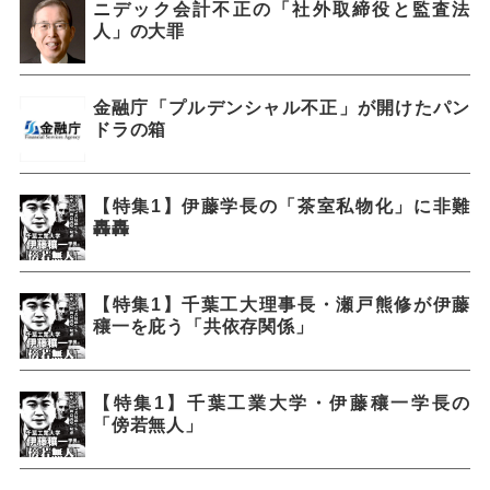
ニデック会計不正の「社外取締役と監査法
人」の大罪
金融庁「プルデンシャル不正」が開けたパン
ドラの箱
【特集1】伊藤学長の「茶室私物化」に非難
轟轟
【特集1】千葉工大理事長・瀬戸熊修が伊藤
穰一を庇う「共依存関係」
【特集1】千葉工業大学・伊藤穰一学長の
「傍若無人」