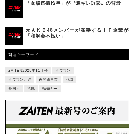
「女湯盗撮検事」が〝逆ギレ訴訟〟の背景
元ＡＫＢ48メンバーが在籍するＩＴ企業が
「和解金不払い」
関連キーワード
ZAITEN2025年11月号
タワマン
タワマン乱造
再開発事業
地域
外国人
荒廃
転売ヤー